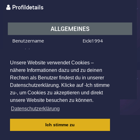
Profildetails
ALLGEMEINES
Benutzername
Eicki1994
Ich bin
ein Mann
Ich suche
eine Frau
Unsere Website verwendet Cookies –
Alter
32 Jahre alt
nähere Informationen dazu und zu deinen
Rechten als Benutzer findest du in unserer
Neustrelitz, Germany
Wohnort
Datenschutzerklärung. Klicke auf -Ich stimme
zu-, um Cookies zu akzeptieren und direkt
unsere Website besuchen zu können.
Datenschutzerklärung
IMPRESSUM
|
AGB
|
DATENSCHUTZ
|
Ich stimme zu
KINDERSCHUTZRICHTLINIE