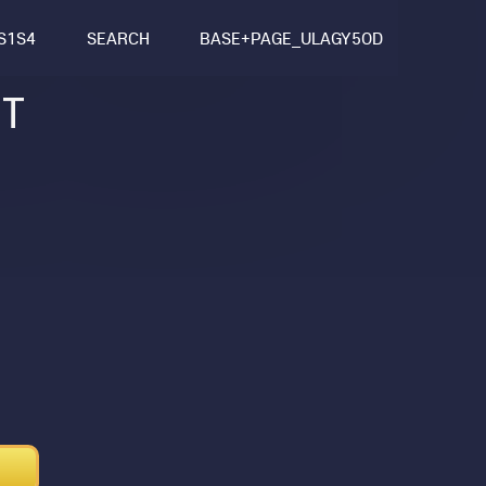
S1S4
SEARCH
BASE+PAGE_ULAGY5OD
T