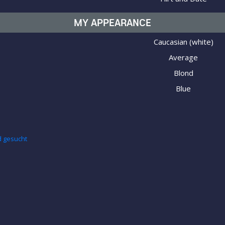
MY APPEARANCE
Caucasian (white)
Average
Blond
Blue
d gesucht