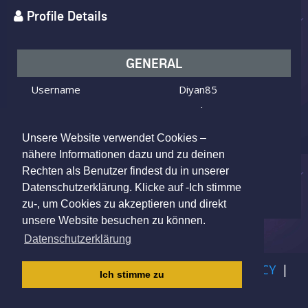
Profile Details
GENERAL
Username
Diyan85
I am
Male
Looking for
Female
Unsere Website verwendet Cookies –
Age
40 y.o.
nähere Informationen dazu und zu deinen
Rechten als Benutzer findest du in unserer
Wedel, Germany
Location
Datenschutzerklärung. Klicke auf -Ich stimme
zu-, um Cookies zu akzeptieren und direkt
unsere Website besuchen zu können.
Datenschutzerklärung
IMPRINT
|
TERMS OF USE
|
PRIVACY POLICY
|
Ich stimme zu
CHILDREN PRIVACY