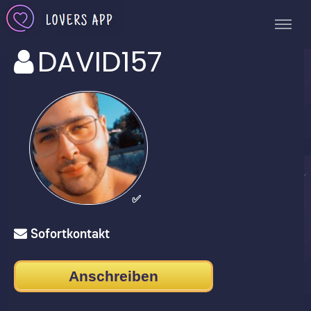
DAVID157
✅
Sofortkontakt
Anschreiben