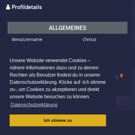
Profildetails
ALLGEMEINES
Benutzername
Chrissl
Ich bin
ein Mann
Ich suche
eine Frau
Unsere Website verwendet Cookies –
Alter
41 Jahre alt
nähere Informationen dazu und zu deinen
Rechten als Benutzer findest du in unserer
Freiburg im Breisgau, Germany
Wohnort
Datenschutzerklärung. Klicke auf -Ich stimme
zu-, um Cookies zu akzeptieren und direkt
unsere Website besuchen zu können.
Datenschutzerklärung
IMPRESSUM
|
AGB
|
DATENSCHUTZ
|
Ich stimme zu
KINDERSCHUTZRICHTLINIE