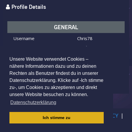
Profile Details
GENERAL
Username
Chris78
I am
Male
Looking for
Female
Unsere Website verwendet Cookies –
Age
48 y.o.
nähere Informationen dazu und zu deinen
Rechten als Benutzer findest du in unserer
Cologne, Germany
Location
Datenschutzerklärung. Klicke auf -Ich stimme
zu-, um Cookies zu akzeptieren und direkt
unsere Website besuchen zu können.
Datenschutzerklärung
IMPRINT
|
TERMS OF USE
|
PRIVACY POLICY
|
Ich stimme zu
CHILDREN PRIVACY