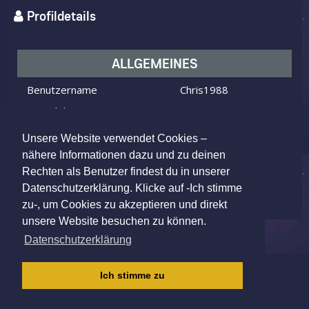
Profildetails
ALLGEMEINES
Benutzername
Chris1988
Ich bin
ein Mann
Ich suche
eine Frau
Unsere Website verwendet Cookies –
Alter
38 Jahre alt
nähere Informationen dazu und zu deinen
Rechten als Benutzer findest du in unserer
Kassel, Germany
Wohnort
Datenschutzerklärung. Klicke auf -Ich stimme
zu-, um Cookies zu akzeptieren und direkt
unsere Website besuchen zu können.
Datenschutzerklärung
IMPRESSUM
|
AGB
|
DATENSCHUTZ
|
Ich stimme zu
KINDERSCHUTZRICHTLINIE