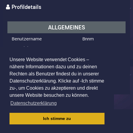
Profildetails
ALLGEMEINES
Benutzername
Bnnm
Ich bin
ein Mann
Ich suche
eine Frau
Unsere Website verwendet Cookies –
Alter
38 Jahre alt
nähere Informationen dazu und zu deinen
Rechten als Benutzer findest du in unserer
Cologne, NW, Germany
Wohnort
Datenschutzerklärung. Klicke auf -Ich stimme
zu-, um Cookies zu akzeptieren und direkt
unsere Website besuchen zu können.
Datenschutzerklärung
IMPRESSUM
|
AGB
|
DATENSCHUTZ
|
Ich stimme zu
KINDERSCHUTZRICHTLINIE