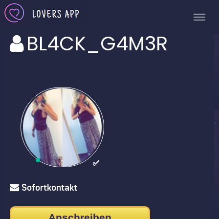
BL4CK_G4M3R
✅
Sofortkontakt
Anschreiben