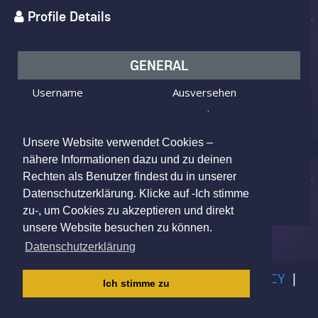
Profile Details
GENERAL
Username
Ausversehen
I am
Male
Looking for
Female
Unsere Website verwendet Cookies –
Age
55 y.o.
nähere Informationen dazu und zu deinen
Rechten als Benutzer findest du in unserer
Berlin, Germany
Location
Datenschutzerklärung. Klicke auf -Ich stimme
zu-, um Cookies zu akzeptieren und direkt
unsere Website besuchen zu können.
Datenschutzerklärung
IMPRINT
|
TERMS OF USE
|
PRIVACY POLICY
|
Ich stimme zu
CHILDREN PRIVACY