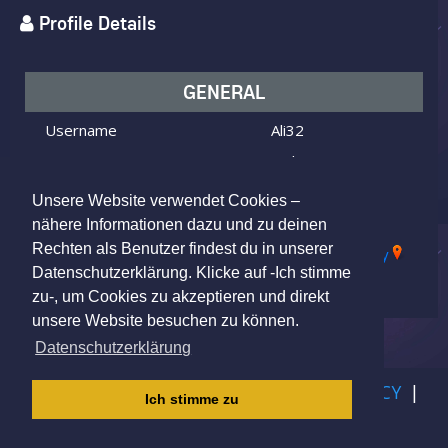
Profile Details
GENERAL
Username
Ali32
I am
Male
Looking for
Female
Unsere Website verwendet Cookies –
Age
26 y.o.
nähere Informationen dazu und zu deinen
Rechten als Benutzer findest du in unserer
23795 Bad Segeberg, Germany
Location
Datenschutzerklärung. Klicke auf -Ich stimme
zu-, um Cookies zu akzeptieren und direkt
unsere Website besuchen zu können.
Datenschutzerklärung
IMPRINT
|
TERMS OF USE
|
PRIVACY POLICY
|
Ich stimme zu
CHILDREN PRIVACY