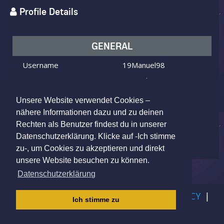
Profile Details
GENERAL
Username
19Manuel98
I am
Male
Looking for
Female
Unsere Website verwendet Cookies –
Age
27 y.o.
nähere Informationen dazu und zu deinen
Rechten als Benutzer findest du in unserer
Inwil, Switzerland
Location
Datenschutzerklärung. Klicke auf -Ich stimme
zu-, um Cookies zu akzeptieren und direkt
unsere Website besuchen zu können.
Datenschutzerklärung
IMPRINT
|
TERMS OF USE
|
PRIVACY POLICY
|
Ich stimme zu
CHILDREN PRIVACY